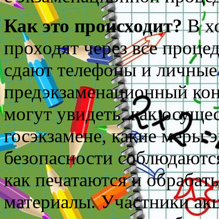
Как это происходит?
В х
проходят через все проце
сдают телефоны и личные
предэкзаменационный кон
могут увидеть, как осуще
госэкзамене, какие меры 
безопасности соблюдаютс
как печатаются и обраба
материалы. Участники ак