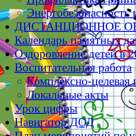
Энергобезопасность 
ДИСТАНЦИОННОЕ О
Календарь памятных да
Оздоровление детей в 2
Воспитательная работа
Комплексно-целевая
Локальные акты
Урок цифры
Навигатор ДОД
План мероприятий по у