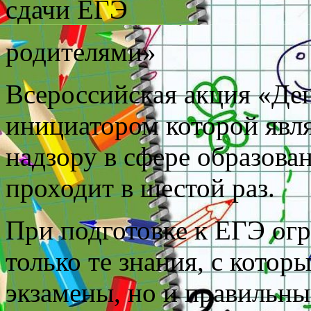
сдачи ЕГЭ
родителями»
Всероссийская акция «Де
инициатором которой явл
надзору в сфере образован
проходит в шестой раз.
При подготовке к ЕГЭ ог
только те знания, с кото
экзамены, но и правильны