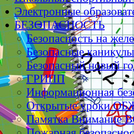
Электронные образоват
БЕЗОПАСНОСТЬ
Безопасность на жел
Безопасные каникулы
Безопасный новый го
ГРИПП
Информационная без
Открытые уроки ОБ
Памятка Внимание 
Пожарная безопаснос