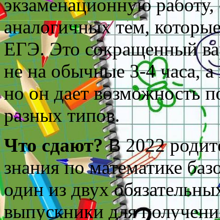
экзаменационную работу, 
аналогичных тем, которы
ЕГЭ. Это сокращенный ва
не на обычные 3-4 часа, а 
но он дает возможность п
разных типов.
Что сдают?
В 2022 родит
знания по математике баз
один из двух обязательны
выпускники для получения