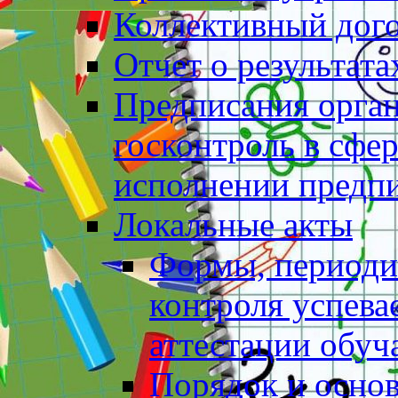
Коллективный дог
Отчет о результат
Предписания орга
госконтроль в сфер
исполнении предп
Локальные акты
Формы, периоди
контроля успев
аттестации обу
Порядок и основ