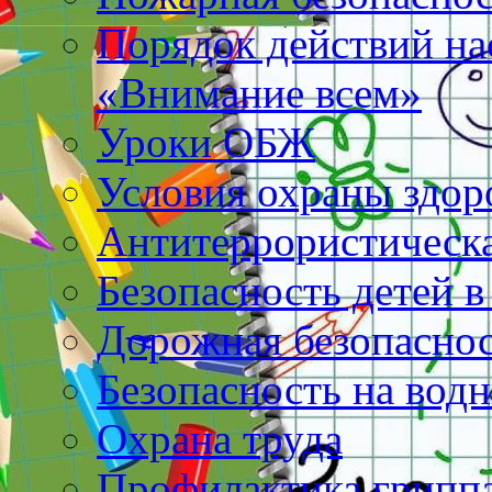
Порядок действий на
«Внимание всем»
Уроки ОБЖ
Условия охраны здо
Антитеррористическа
Безопасность детей в
Дорожная безопасно
Безопасность на вод
Охрана труда
Профилактика грипп