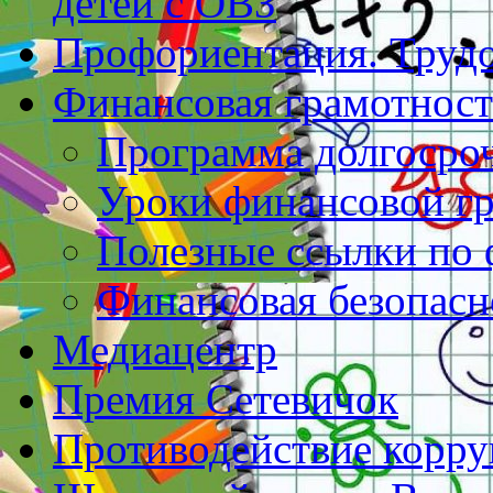
детей с ОВЗ
Профориентация. Труд
Финансовая грамотност
Программа долгосро
Уроки финансовой г
Полезные ссылки по 
Финансовая безопасн
Медиацентр
Премия Сетевичок
Противодействие корр