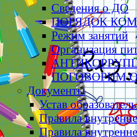
Сведения о ДО
ПОРЯДОК КО
Режим занятий
Организация пи
АНТИКОРРУП
ПОГОВОРИМ О
Документы
Устав образовател
Правила внутренн
Правила внутренне