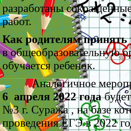
разработаны сокращенные
работ.
Как родителям принять 
в общеобразовательную о
обучается ребенок.
Аналогичное меропри
6
апреля 2022 года
буде
№3 г. Суража , на базе ко
проведения ЕГЭ в 2022 г