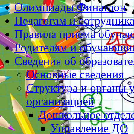
Олимпиады Финатлон
Педагогам и сотрудник
Правила приема обуча
Родителям и обучающи
Сведения об образоват
Основные сведения
Структура и органы 
организацией
Дошкольное отдел
Управление ДО