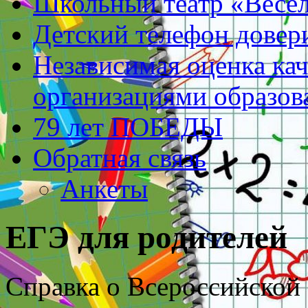
Школьный театр «Весе
Детский телефон довер
Независимая оценка кач
организациями образов
79 лет ПОБЕДЫ
Обратная связь
Анкеты
ЕГЭ для родителей
Справка о Всероссийской 