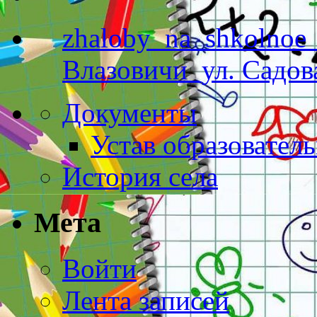
zhaloby_na_shkolnoe_
Влазовичи_ул. Садов
Документы
Устав образовател
История села
Мета
Войти
Лента записей