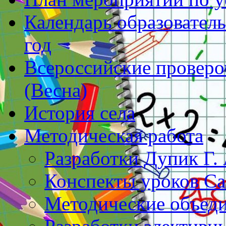
Календарь образователь
год
Всероссийские проверо
(Весна)
История села
Методическая работа
Разработки Дупик Г. 
Конспекты уроков Са
Методические объеди