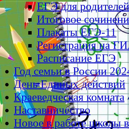
ЕГЭ для родителе
Итоговое сочинени
Плакаты ЕГЭ-11
Регистрация на ГИ
Расписание ЕГЭ
Год семьи в России 202
День Единых действий
Краеведческая комната
Наставничество
Новое в работе школы 