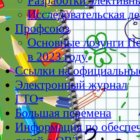
Разработки элективн
Исследовательская д
Профсоюз
Основные лозунги П
в 2023 году
Ссылки на официальны
Электронный журнал
ГТО
Большая перемена
Информация по обеспеч