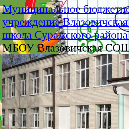
Муниципальное бюджетно
учреждение Влазовичская
школа Суражского района
МБОУ Влазовичская СО