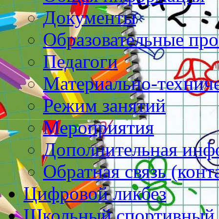
Документы
Образовательные пр
Педагоги
Материально-техниче
Режим занятий
Мероприятия
Дополнительная инф
Обратная связь (конт
Цифровой ликбез
Школьный спортивный 