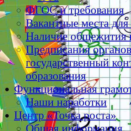
ФГОС и требования
Вакантные места для
Наличие общежития 
Предписания органо
государственный конт
образования
Функциональная грамо
Наши наработки
Центр «Точка роста»
Общая информация