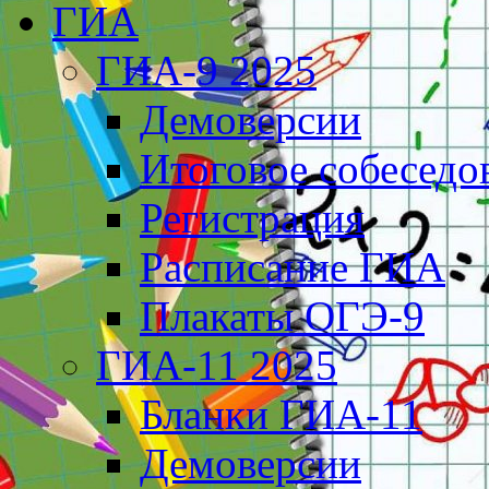
ГИА
ГИА-9 2025
Демоверсии
Итоговое собеседо
Регистрация
Расписание ГИА
Плакаты ОГЭ-9
ГИА-11 2025
Бланки ГИА-11
Демоверсии