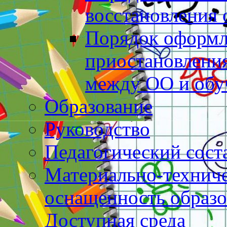
восстановления
Порядок оформл
приостановлени
между ОО и об
Образование
Руководство
Педагогический сост
Материально-техниче
оснащенность образо
Доступная среда