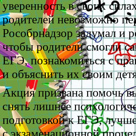
уверенность в своих силах
родителей невозможно пе
Рособрнадзор задумал и 
чтобы родители смогли са
ЕГЭ, познакомиться с пра
и объяснить их своим дет
Акция призвана помочь в
снять лишнее психологиче
подготовкой к ЕГЭ, лучш
с экзаменационной проце