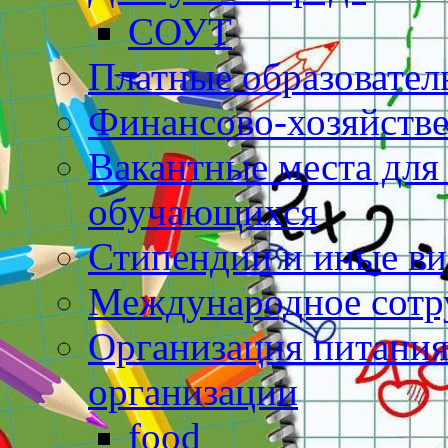
СОУТ
Платные образовател
Финансово-хозяйстве
Вакантные места для
обучающихся
Стипендии и иные в
Международное сотр
Организация питания
организации
food