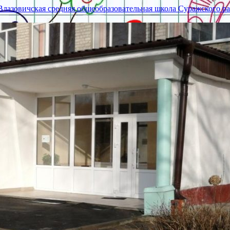
азовичская средняя общеобразовательная школа Суражского ра