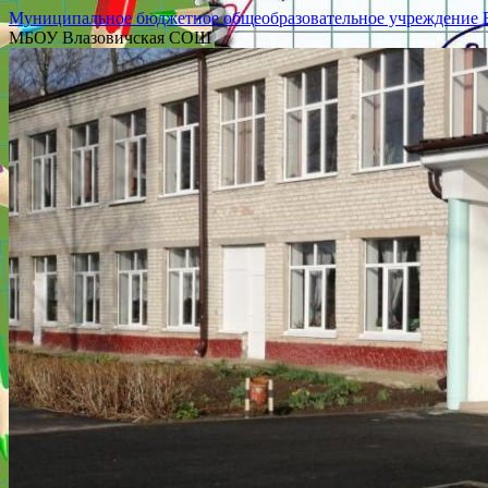
Муниципальное бюджетное общеобразовательное учреждение Вл
МБОУ Влазовичская СОШ