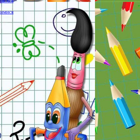
ющихся
щимися