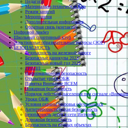
Педагоги
Материально-техническая база
Режим занятий
Мероприятия
Дополнительная информация
Обратная связь (контакты)
Цифровой ликбез
Школьный спортивный клуб
Электронные образовательные ресурсы (ЭОР)
БЕЗОПАСНОСТЬ
Безопасность на железной дороге
Безопасные каникулы 2023
Безопасный новый год 2025
ГРИПП
Информационная безопасность
Открытые уроки ОБЖ
Памятка Внимание ВСЕМ
Пожарная безопасность
Порядок действий населения при сигнале «Вниман
Уроки ОБЖ
Условия охраны здоровья обучающихся
Антитеррористическая безопасность
Безопасность детей в сети Интернет
Дорожная безопасность
Безопасность на водных объектах