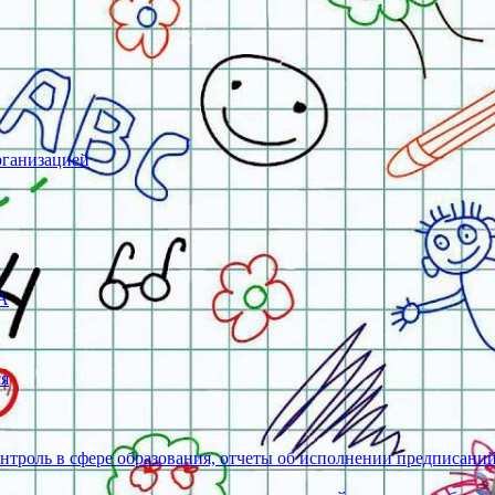
рганизацией
А
ся
нтроль в сфере образования, отчеты об исполнении предписани