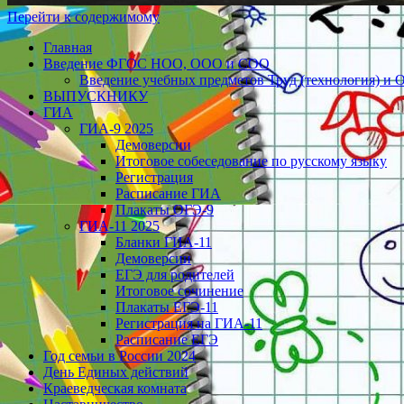
Перейти к содержимому
Главная
Введение ФГОС НОО, ООО и СОО
Введение учебных предметов Труд (технология) и 
ВЫПУСКНИКУ
ГИА
ГИА-9 2025
Демоверсии
Итоговое собеседование по русскому языку
Регистрация
Расписание ГИА
Плакаты ОГЭ-9
ГИА-11 2025
Бланки ГИА-11
Демоверсии
ЕГЭ для родителей
Итоговое сочинение
Плакаты ЕГЭ-11
Регистрация на ГИА-11
Расписание ЕГЭ
Год семьи в России 2024
День Единых действий
Краеведческая комната