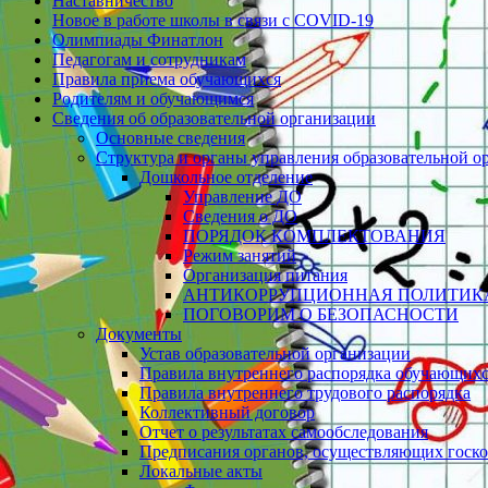
Наставничество
Новое в работе школы в связи с СOVID-19
Олимпиады Финатлон
Педагогам и сотрудникам
Правила приема обучающихся
Родителям и обучающимся
Сведения об образовательной организации
Основные сведения
Структура и органы управления образовательной о
Дошкольное отделение
Управление ДО
Сведения о ДО
ПОРЯДОК КОМПЛЕКТОВАНИЯ
Режим занятий
Организация питания
АНТИКОРРУПЦИОННАЯ ПОЛИТИК
ПОГОВОРИМ О БЕЗОПАСНОСТИ
Документы
Устав образовательной организации
Правила внутреннего распорядка обучающих
Правила внутреннего трудового распорядка
Коллективный договор
Отчет о результатах самообследования
Предписания органов, осуществляющих госко
Локальные акты