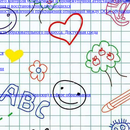
его контроля успеваемости и промежуточной аттестации обуча
ения и восстановления обучающихся
риостановления и прекращения отношений между ОО и обучаю
ть образовательного процесса. Доступная среда
ся
ии
нный контроль (надзор) в сфере образования