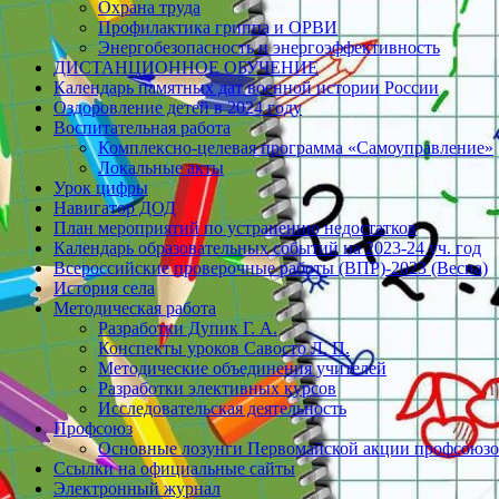
Охрана труда
Профилактика гриппа и ОРВИ
Энергобезопасность и энергоэффективность
ДИСТАНЦИОННОЕ ОБУЧЕНИЕ
Календарь памятных дат военной истории России
Оздоровление детей в 2024 году
Воспитательная работа
Комплексно-целевая программа «Самоуправление»
Локальные акты
Урок цифры
Навигатор ДОД
План мероприятий по устранению недостатков
Календарь образовательных событий на 2023-24 уч. год
Всероссийские проверочные работы (ВПР)-2023 (Весна)
История села
Методическая работа
Разработки Дупик Г. А.
Конспекты уроков Савосто Л. П.
Методические объединения учителей
Разработки элективных курсов
Исследовательская деятельность
Профсоюз
Основные лозунги Первомайской акции профсоюзов
Ссылки на официальные сайты
Электронный журнал