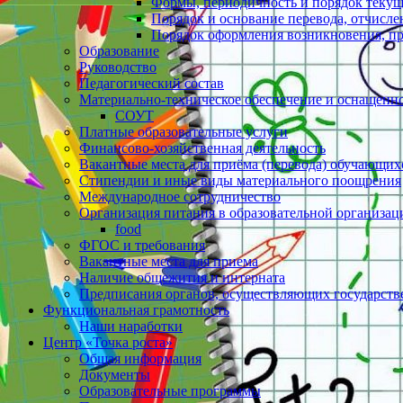
Формы, периодичность и порядок текущ
Порядок и основание перевода, отчисл
Порядок оформления возникновения, п
Образование
Руководство
Педагогический состав
Материально-техническое обеспечение и оснащеннос
СОУТ
Платные образовательные услуги
Финансово-хозяйственная деятельность
Вакантные места для приёма (перевода) обучающих
Стипендии и иные виды материального поощрения
Международное сотрудничество
Организация питания в образовательной организац
food
ФГОС и требования
Вакантные места для приема
Наличие общежития и интерната
Предписания органов, осуществляющих государстве
Функциональная грамотность
Наши наработки
Центр «Точка роста»
Общая информация
Документы
Образовательные программы