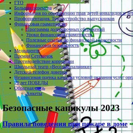
ГТО
Большая перемена
Информация по обеспечению прав детей-инвалидов и де
Профориентация. Трудоустройство выпускников
Финансовая грамотность
Программа долгосрочных сбережений
Уроки финансовой грамотности
Полезные ссылки по финансовой грамотности
Финансовая безопасность
Медиацентр
Премия Сетевичок
Противодействие коррупции
Школьный театр «Веселые пальчики»
Детский телефон доверия
Независимая оценка качества условий оказания услуг ор
79 лет ПОБЕДЫ
Обратная связь
Анкеты
Безопасные каникулы 2023
Правила поведения при пожаре в доме