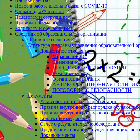
Наставничество
Новое в работе школы в связи с СOVID-19
Олимпиады Финатлон
Педагогам и сотрудникам
Правила приема обучающихся
Родителям и обучающимся
Сведения об образовательной организации
Основные сведения
Структура и органы управления образовательной о
Дошкольное отделение
Управление ДО
Сведения о ДО
ПОРЯДОК КОМПЛЕКТОВАНИЯ
Режим занятий
Организация питания
АНТИКОРРУПЦИОННАЯ ПОЛИТИК
ПОГОВОРИМ О БЕЗОПАСНОСТИ
Документы
Устав образовательной организации
Правила внутреннего распорядка обучающих
Правила внутреннего трудового распорядка
Коллективный договор
Отчет о результатах самообследования
Предписания органов, осуществляющих госко
Локальные акты