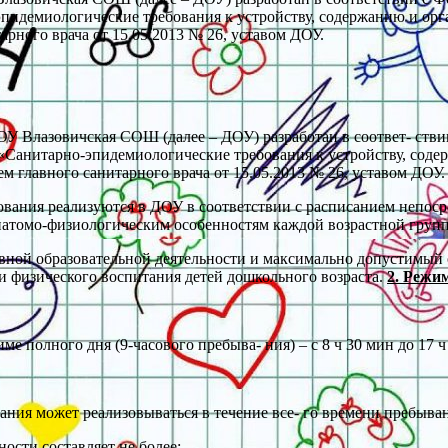
эпидемиологические требования к устройству, содержанию и ор
рного врача от 15.05.2013 № 26, уставом ДОУ.
У Влазовичская СОШ (далее – ДОУ) разработан в соответ- стви
 «Санитарно-эпидемиологические требования к устройству, сод
 главного санитарного врача от 15.05.2013 № 26, уставом ДОУ.
вания реализуются в ДОУ в соответствии с расписанием непоср
анатомо-физиологическим особенностям каждой возрастной груп
вной образовательной деятельности и максимально допустимый 
и физического воспитания детей дошкольного возраста.
2. Режи
 полного дня (9-часового пребыва- ния) – с 8 ч 30 мин до 17 ч
ания может реализовываться в течение все- го времени пребыва
ости составляет не более: