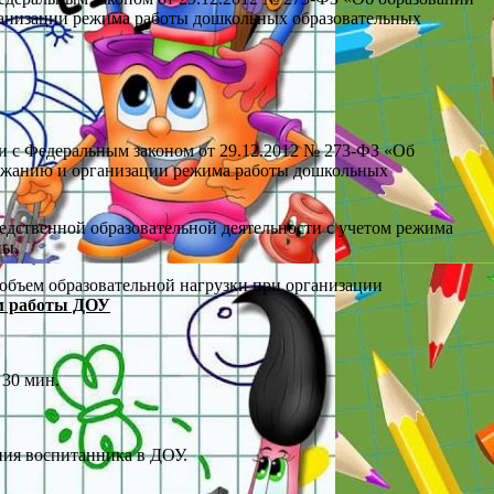
ганизации режима работы дошкольных образовательных
и с Федеральным законом от 29.12.2012 № 273-ФЗ «Об
ержанию и организации режима работы дошкольных
едственной образовательной деятельности с учетом режима
пы.
объем образовательной нагрузки при организации
м работы ДОУ
 30 мин.
ния воспитанника в ДОУ.