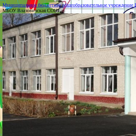
Муниципальное бюджетное общеобразовательное учреждение Вл
МБОУ Влазовичская СОШ