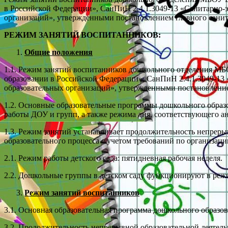
в Российской Федерации», СанПиН 2.4.1.3049-13 «Санитарно-
организаций», утвержденными постановлением главного санита
РЕЖИМ ЗАНЯТИЙ ВОСПИТАННИКОВ:
Общие положения
1.1. Режим занятий воспитанников дошкольного отделения МБО
образовании в Российской Федерации», СанПиН 2.4.1.3049-13
образовательных организаций», утвержденными постановлением
1.2. Основные образовательные программы дошкольного образо
работы ДОУ и групп, а также режима дня, соответствующего 
1.3. Режим занятий устанавливает продолжительность непреры
образовательного процесса с учетом требований по организаци
2.1. Режим работы детского сада: пятидневная рабочая неделя.
2.2. Дошкольные группы в детском саду функционируют в режиме
Режим занятий воспитанников
3.1. Основная образовательная программа дошкольного образов
3.2. Продолжительность непрерывной образовательной деятельн