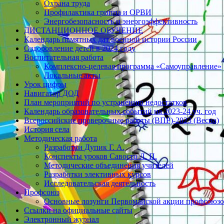
Охрана труда
Профилактика гриппа и ОРВИ
Энергобезопасность и энергоэффективность
ДИСТАНЦИОННОЕ ОБУЧЕНИЕ
Календарь памятных дат военной истории России
Оздоровление детей в 2024 году
Воспитательная работа
Комплексно-целевая программа «Самоуправление»
Локальные акты
Урок цифры
Навигатор ДОД
План мероприятий по устранению недостатков
Календарь образовательных событий на 2023-24 уч. год
Всероссийские проверочные работы (ВПР)-2023 (Весна)
История села
Методическая работа
Разработки Дупик Г. А.
Конспекты уроков Савосто Л. П.
Методические объединения учителей
Разработки элективных курсов
Исследовательская деятельность
Профсоюз
Основные лозунги Первомайской акции профсоюзов
Ссылки на официальные сайты
Электронный журнал