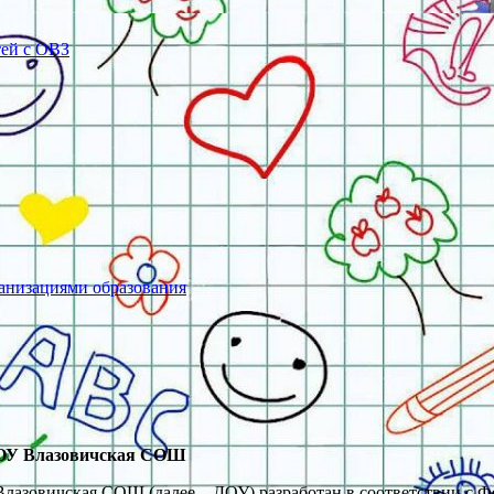
тей с ОВЗ
ганизациями образования
БОУ Влазовичская СОШ
азовичская СОШ (далее – ДОУ) разработан в соответствии с Ф