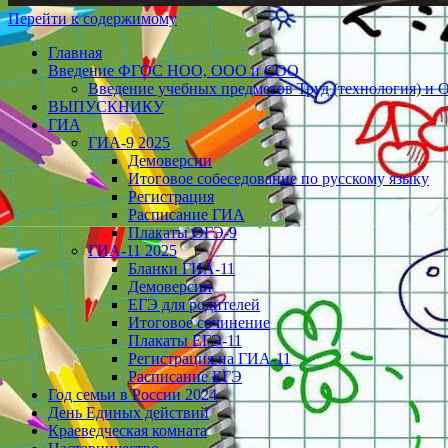
Перейти к содержимому
Главная
Введение ФГОС НОО, ООО и СОО
Введение учебных предметов Труд (технология) и 
ВЫПУСКНИКУ
ГИА
ГИА-9 2025
Демоверсии
Итоговое собеседование по русскому языку
Регистрация
Расписание ГИА
Плакаты ОГЭ-9
ГИА-11 2025
Бланки ГИА-11
Демоверсии
ЕГЭ для родителей
Итоговое сочинение
Плакаты ЕГЭ-11
Регистрация на ГИА-11
Расписание ЕГЭ
Год семьи в России 2024
День Единых действий
Краеведческая комната