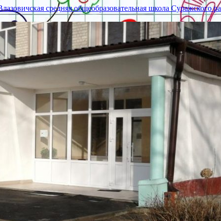
азовичская средняя общеобразовательная школа Суражского ра