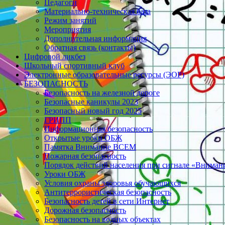
Педагоги
Материально-техническая база
Режим занятий
Мероприятия
Дополнительная информация
Обратная связь (контакты)
Цифровой ликбез
Школьный спортивный клуб
Электронные образовательные ресурсы (ЭОР)
БЕЗОПАСНОСТЬ
Безопасность на железной дороге
Безопасные каникулы 2023
Безопасный новый год 2025
ГРИПП
Информационная безопасность
Открытые уроки ОБЖ
Памятка Внимание ВСЕМ
Пожарная безопасность
Порядок действий населения при сигнале «Вниман
Уроки ОБЖ
Условия охраны здоровья обучающихся
Антитеррористическая безопасность
Безопасность детей в сети Интернет
Дорожная безопасность
Безопасность на водных объектах