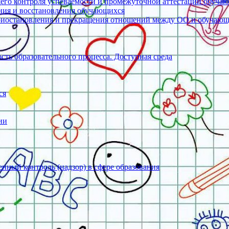
его контроля успеваемости и промежуточной аттестации обуча
ения и восстановления обучающихся
риостановления и прекращения отношений между ОО и обучаю
ть образовательного процесса. Доступная среда
ся
ии
нный контроль (надзор) в сфере образования