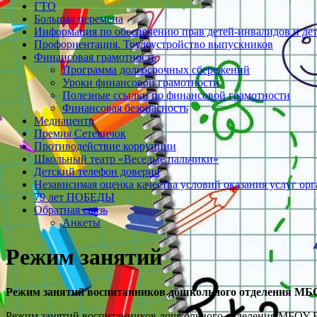
ГТО
Большая перемена
Информация по обеспечению прав детей-инвалидов и де
Профориентация. Трудоустройство выпускников
Финансовая грамотность
Программа долгосрочных сбережений
Уроки финансовой грамотности
Полезные ссылки по финансовой грамотности
Финансовая безопасность
Медиацентр
Премия Сетевичок
Противодействие коррупции
Школьный театр «Веселые пальчики»
Детский телефон доверия
Независимая оценка качества условий оказания услуг ор
79 лет ПОБЕДЫ
Обратная связь
Анкеты
Режим занятий
Режим занятий воспитанников дошкольного отделения М
Режим занятий воспитанников дошкольного отделения МБОУ Вл