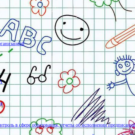
рганизацией
А
ся
нтроль в сфере образования, отчеты об исполнении предписани