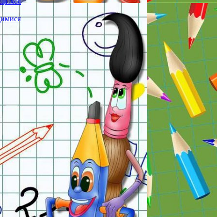
ющихся
щимися