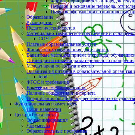
Формы, периодичность и порядок текущ
Порядок и основание перевода, отчисл
Порядок оформления возникновения, п
Образование
Руководство
Педагогический состав
Материально-техническое обеспечение и оснащеннос
СОУТ
Платные образовательные услуги
Финансово-хозяйственная деятельность
Вакантные места для приёма (перевода) обучающих
Стипендии и иные виды материального поощрения
Международное сотрудничество
Организация питания в образовательной организац
food
ФГОС и требования
Вакантные места для приема
Наличие общежития и интерната
Предписания органов, осуществляющих государстве
Функциональная грамотность
Наши наработки
Центр «Точка роста»
Общая информация
Документы
Образовательные программы