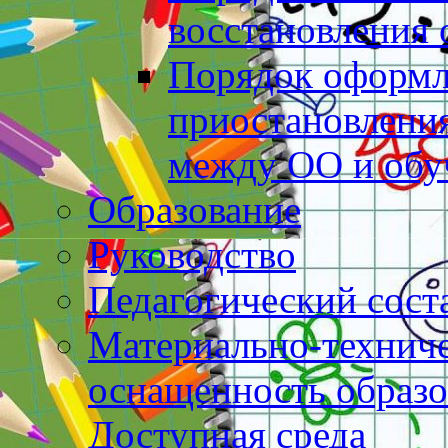
восстановления
Порядок оформл
приостановлени
между ОО и об
Образование
Руководство
Педагогический сост
Материально-техниче
оснащенность образо
Доступная среда