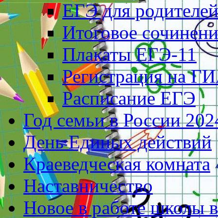
ЕГЭ для родителе
Итоговое сочинени
Плакаты ЕГЭ-11
Регистрация на ГИ
Расписание ЕГЭ
Год семьи в России 202
День Единых действий
Краеведческая комната
Наставничество
Новое в работе школы 