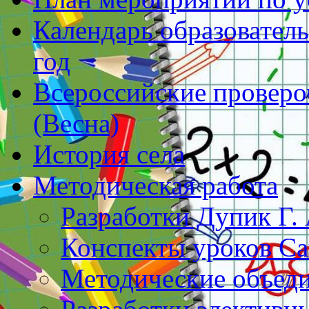
Календарь образователь
год
Всероссийские проверо
(Весна)
История села
Методическая работа
Разработки Дупик Г. 
Конспекты уроков Са
Методические объеди