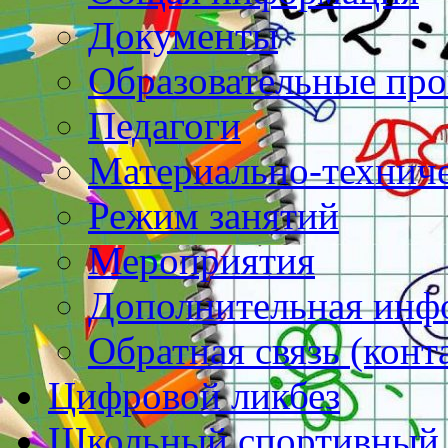
Документы
Образовательные пр
Педагоги
Материально-техниче
Режим занятий
Мероприятия
Дополнительная инф
Обратная связь (конт
Цифровой ликбез
Школьный спортивный 