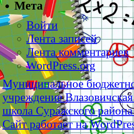
Мета
Войти
Лента записей
Лента комментариев
WordPress.org
Муниципальное бюджетно
учреждение Влазовичская
школа Суражского района
Сайт работает на WordPres