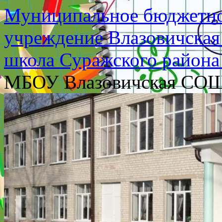
Муниципальное бюджетно
учреждение Влазовичская
школа Суражского района
МБОУ Влазовичская СО