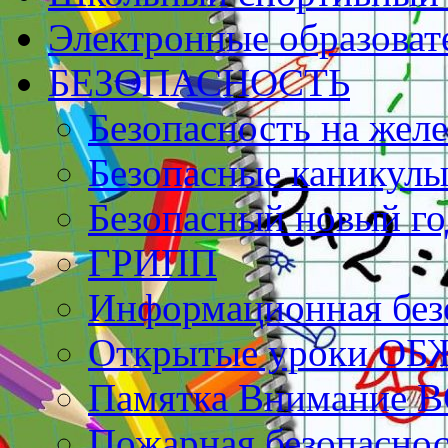
Электронные образоват
БЕЗОПАСНОСТЬ
Безопасность на жел
Безопасные каникулы
Безопасный новый го
ГРИПП
Информационная без
Открытые уроки ОБ
Памятка Внимание 
Пожарная безопаснос