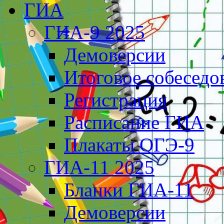
ГИА
ГИА-9 2025
Демоверсии
Итоговое собеседо
Регистрация
Расписание ГИА
Плакаты ОГЭ-9
ГИА-11 2025
Бланки ГИА-11
Демоверсии