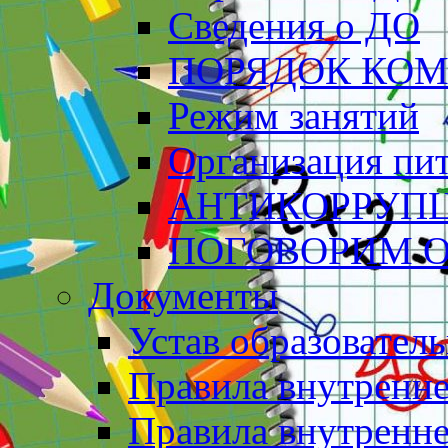
Сведения о ДО
ПОРЯДОК КО
Режим занятий
Организация пи
АНТИКОРРУП
ПОГОВОРИМ О
Документы
Устав образовател
Правила внутренн
Правила внутренне