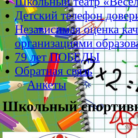
Школьный театр «Весе
Детский телефон довер
Независимая оценка кач
организациями образов
79 лет ПОБЕДЫ
Обратная связь
Анкеты
Школьный спортив