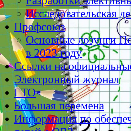
Разработки элективн
Исследовательская д
Профсоюз
Основные лозунги П
в 2023 году
Ссылки на официальны
Электронный журнал
ГТО
Большая перемена
Информация по обеспеч