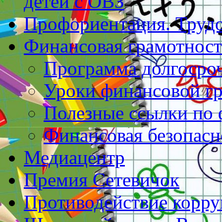
детей с ОВЗ
Профориентация. Труд
Финансовая грамотност
Программа долгосро
Уроки финансовой г
Полезные ссылки по 
Финансовая безопасн
Медиацентр
Премия Сетевичок
Противодействие корр