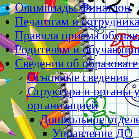
Олимпиады Финатлон
Педагогам и сотрудник
Правила приема обуча
Родителям и обучающи
Сведения об образоват
Основные сведения
Структура и органы 
организацией
Дошкольное отдел
Управление ДО