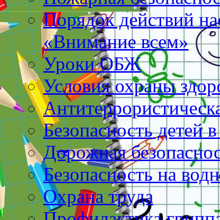
Порядок действий на
«Внимание всем»
Уроки ОБЖ
Условия охраны здо
Антитеррористическа
Безопасность детей в
Дорожная безопасно
Безопасность на вод
Охрана труда
Профилактика грипп