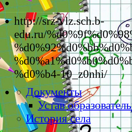
http://srz-vlz.sch.b-
edu.ru/%d0%9f%d0%98
%d0%92%d0%bb%d0%
%d0%a1%d0%b0%d0%b
%d0%b4-10_z0nhi/
Документы
Устав образовател
История села