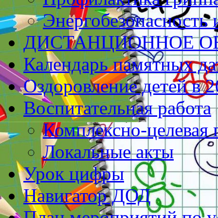
Энергобезопасность 
ДИСТАНЦИОННОЕ О
Календарь памятных да
Оздоровление детей в 2
Воспитательная работа
Комплексно-целевая
Локальные акты
Урок цифры
Навигатор ДОД
План мероприятий по у