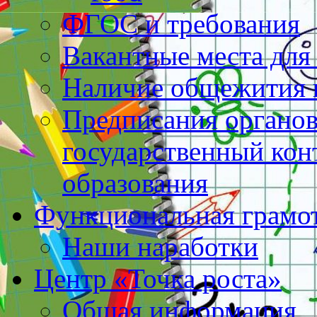
ФГОС и требования
Вакантные места для
Наличие общежития 
Предписания органо
государственный конт
образования
Функциональная грамо
Наши наработки
Центр «Точка роста»
Общая информация