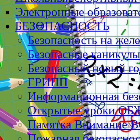
Электронные образоват
БЕЗОПАСНОСТЬ
Безопасность на жел
Безопасные каникулы
Безопасный новый го
ГРИПП
Информационная без
Открытые уроки ОБ
Памятка Внимание 
Пожарная безопаснос