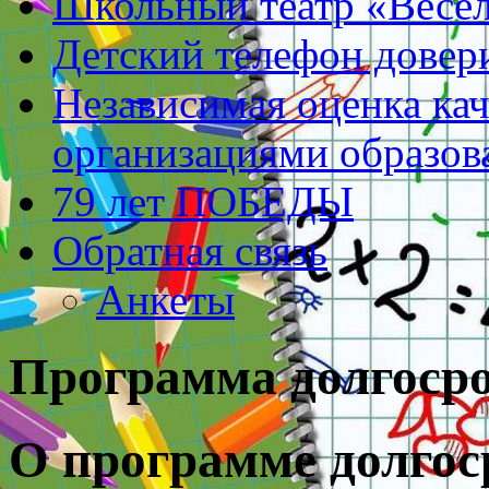
Школьный театр «Весе
Детский телефон довер
Независимая оценка кач
организациями образов
79 лет ПОБЕДЫ
Обратная связь
Анкеты
Программа долгоср
О программе долго