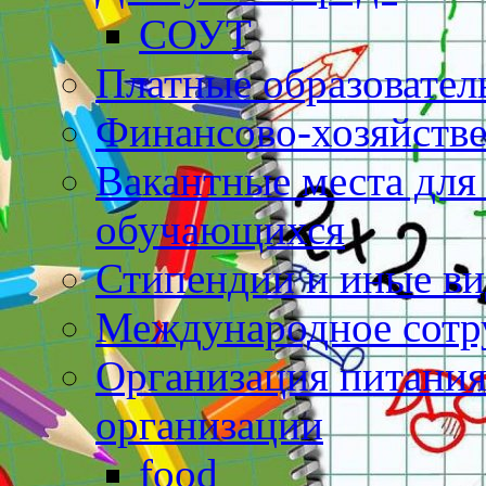
СОУТ
Платные образовател
Финансово-хозяйстве
Вакантные места для
обучающихся
Стипендии и иные в
Международное сотр
Организация питания
организации
food