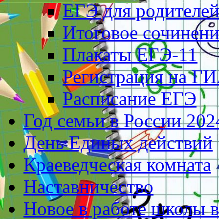
ЕГЭ для родителе
Итоговое сочинени
Плакаты ЕГЭ-11
Регистрация на ГИ
Расписание ЕГЭ
Год семьи в России 202
День Единых действий
Краеведческая комната
Наставничество
Новое в работе школы 