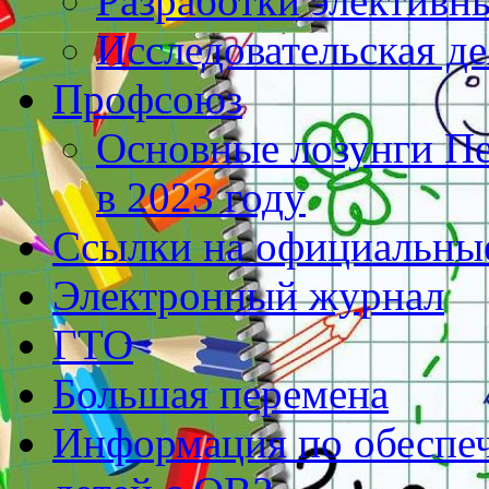
Разработки элективн
Исследовательская д
Профсоюз
Основные лозунги П
в 2023 году
Ссылки на официальны
Электронный журнал
ГТО
Большая перемена
Информация по обеспеч