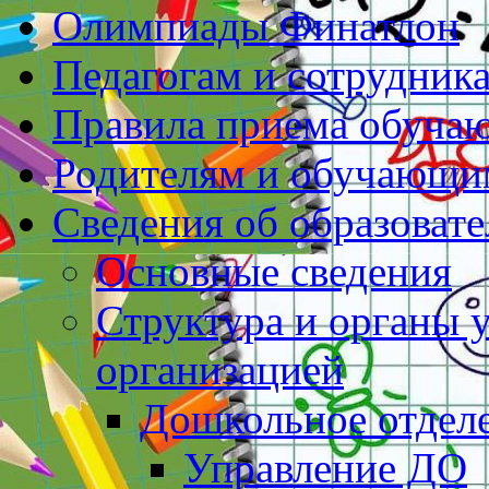
Олимпиады Финатлон
Педагогам и сотрудник
Правила приема обуча
Родителям и обучающи
Сведения об образоват
Основные сведения
Структура и органы 
организацией
Дошкольное отдел
Управление ДО