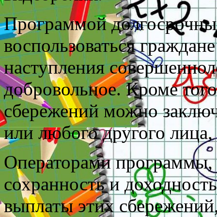
Программой долгосрочны
воспользоваться граждане
наступления совершеннол
добровольное. Кроме того
сбережений можно заключи
или любого другого лица, 
Операторами программы, 
сохранность и доходност
выплаты этих сбережений,