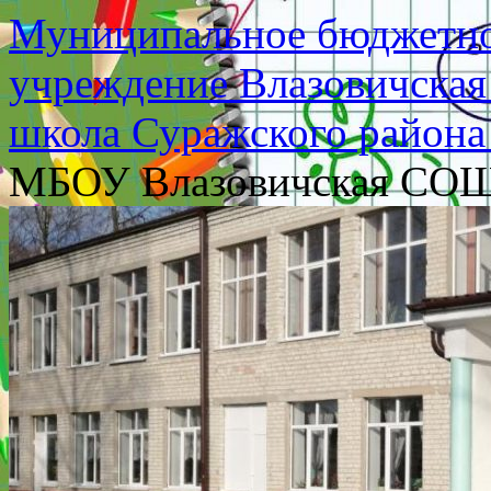
Муниципальное бюджетно
учреждение Влазовичская
школа Суражского района
МБОУ Влазовичская СО