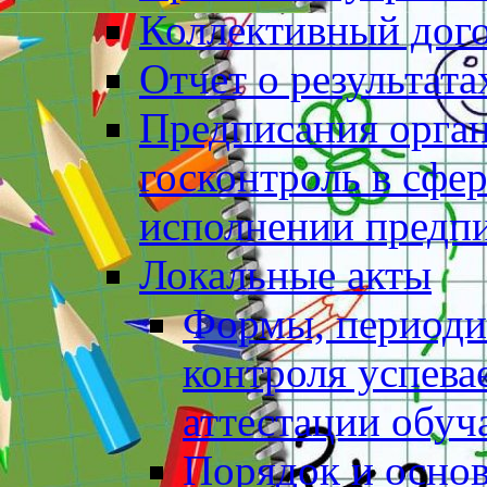
Коллективный дог
Отчет о результат
Предписания орга
госконтроль в сфер
исполнении предп
Локальные акты
Формы, периоди
контроля успев
аттестации обу
Порядок и основ