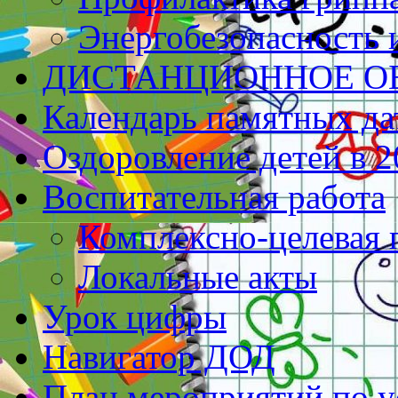
Энергобезопасность 
ДИСТАНЦИОННОЕ О
Календарь памятных да
Оздоровление детей в 2
Воспитательная работа
Комплексно-целевая
Локальные акты
Урок цифры
Навигатор ДОД
План мероприятий по у