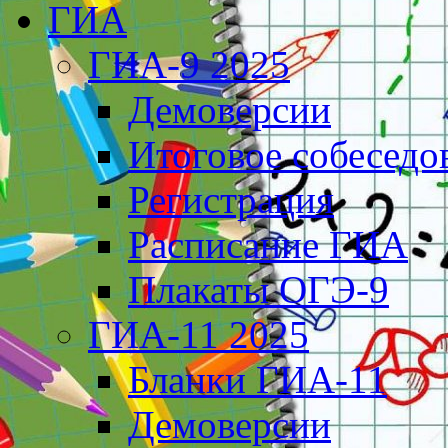
ГИА
ГИА-9 2025
Демоверсии
Итоговое собеседо
Регистрация
Расписание ГИА
Плакаты ОГЭ-9
ГИА-11 2025
Бланки ГИА-11
Демоверсии