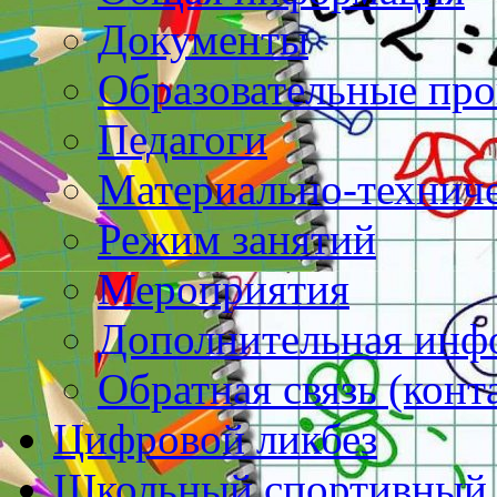
Документы
Образовательные пр
Педагоги
Материально-техниче
Режим занятий
Мероприятия
Дополнительная инф
Обратная связь (конт
Цифровой ликбез
Школьный спортивный 