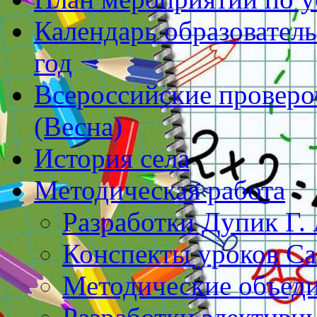
Календарь образователь
год
Всероссийские проверо
(Весна)
История села
Методическая работа
Разработки Дупик Г. 
Конспекты уроков Са
Методические объеди