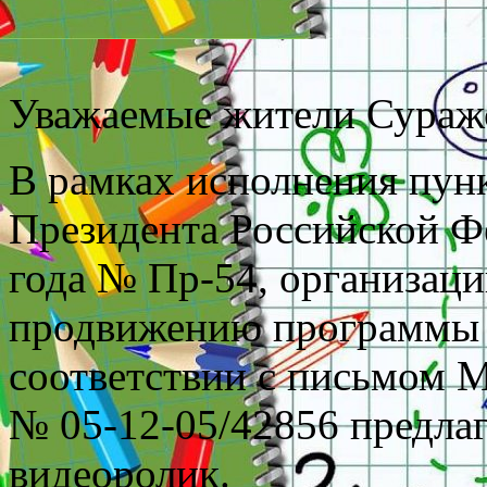
Уважаемые жители Суражс
В рамках исполнения пун
Президента Российской Фе
года № Пр-54, организаци
продвижению программы 
соответствии с письмом 
№ 05-12-05/42856 предла
видеоролик.