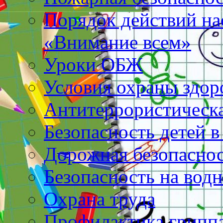
Порядок действий на
«Внимание всем»
Уроки ОБЖ
Условия охраны здо
Антитеррористическа
Безопасность детей в
Дорожная безопасно
Безопасность на вод
Охрана труда
Профилактика грипп