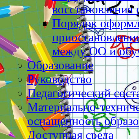
восстановления
Порядок оформл
приостановлени
между ОО и об
Образование
Руководство
Педагогический сост
Материально-техниче
оснащенность образо
Доступная среда