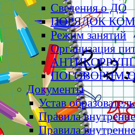
Сведения о ДО
ПОРЯДОК КО
Режим занятий
Организация пи
АНТИКОРРУП
ПОГОВОРИМ О
Документы
Устав образовател
Правила внутренн
Правила внутренне