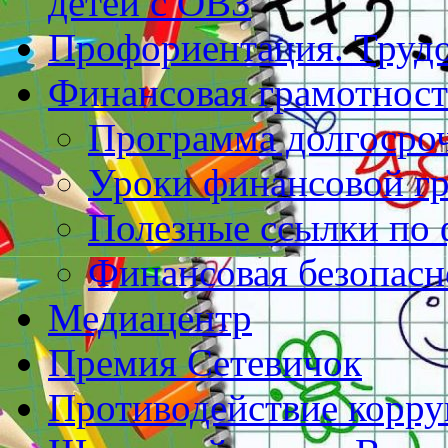
детей с ОВЗ
Профориентация. Труд
Финансовая грамотност
Программа долгосро
Уроки финансовой г
Полезные ссылки по 
Финансовая безопасн
Медиацентр
Премия Сетевичок
Противодействие корр