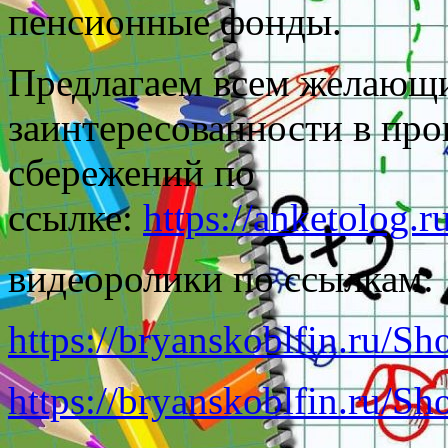
пенсионные фонды.
Предлагаем всем желающи
заинтересованности в пр
сбережений по
ссылке:
https://anketolog
видеоролики по ссылкам:
https://bryanskoblfin.ru/S
https://bryanskoblfin.ru/S