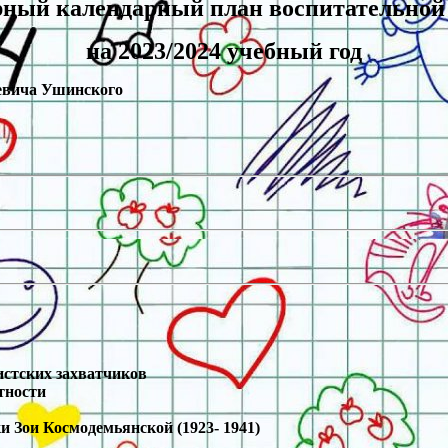
ный календарный план воспитательной
на 2023/2024 учебный год
иевича Ушинского
стских захватчиков
тности
и Зои Космодемьянской (1923- 1941)