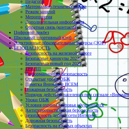
Педагоги
Материально-техническая база
Режим занятий
Мероприятия
Дополнительная информация
Обратная связь (контакты)
Цифровой ликбез
Школьный спортивный клуб
Электронные образовательные ресурсы (ЭОР)
БЕЗОПАСНОСТЬ
Безопасность на железной дороге
Безопасные каникулы 2023
Безопасный новый год 2025
ГРИПП
Информационная безопасность
Открытые уроки ОБЖ
Памятка Внимание ВСЕМ
Пожарная безопасность
Порядок действий населения при сигнале «Вниман
Уроки ОБЖ
Условия охраны здоровья обучающихся
Антитеррористическая безопасность
Безопасность детей в сети Интернет
Дорожная безопасность
Безопасность на водных объектах