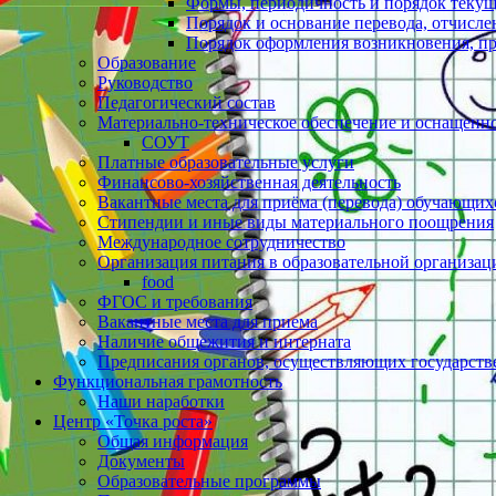
Формы, периодичность и порядок текущ
Порядок и основание перевода, отчисл
Порядок оформления возникновения, п
Образование
Руководство
Педагогический состав
Материально-техническое обеспечение и оснащеннос
СОУТ
Платные образовательные услуги
Финансово-хозяйственная деятельность
Вакантные места для приёма (перевода) обучающих
Стипендии и иные виды материального поощрения
Международное сотрудничество
Организация питания в образовательной организац
food
ФГОС и требования
Вакантные места для приема
Наличие общежития и интерната
Предписания органов, осуществляющих государстве
Функциональная грамотность
Наши наработки
Центр «Точка роста»
Общая информация
Документы
Образовательные программы