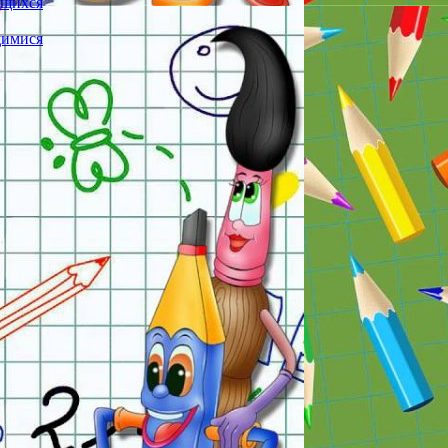
ющихся
щимися