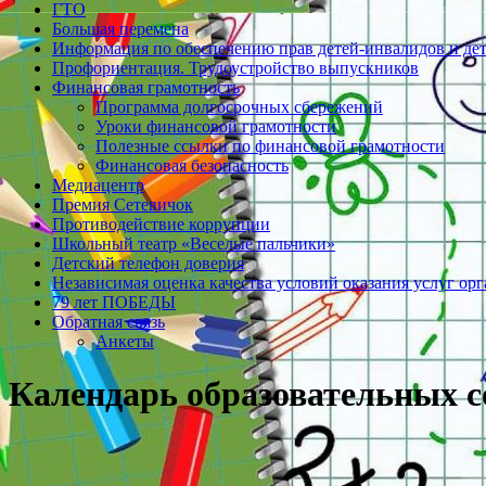
ГТО
Большая перемена
Информация по обеспечению прав детей-инвалидов и де
Профориентация. Трудоустройство выпускников
Финансовая грамотность
Программа долгосрочных сбережений
Уроки финансовой грамотности
Полезные ссылки по финансовой грамотности
Финансовая безопасность
Медиацентр
Премия Сетевичок
Противодействие коррупции
Школьный театр «Веселые пальчики»
Детский телефон доверия
Независимая оценка качества условий оказания услуг ор
79 лет ПОБЕДЫ
Обратная связь
Анкеты
Календарь образовательных со