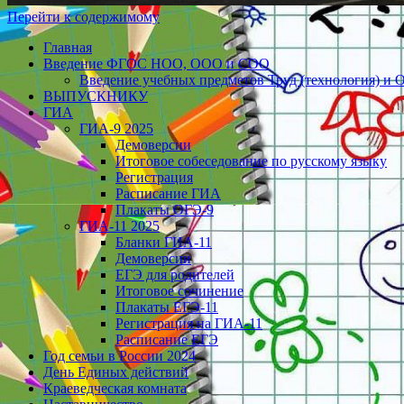
Перейти к содержимому
Главная
Введение ФГОС НОО, ООО и СОО
Введение учебных предметов Труд (технология) и 
ВЫПУСКНИКУ
ГИА
ГИА-9 2025
Демоверсии
Итоговое собеседование по русскому языку
Регистрация
Расписание ГИА
Плакаты ОГЭ-9
ГИА-11 2025
Бланки ГИА-11
Демоверсии
ЕГЭ для родителей
Итоговое сочинение
Плакаты ЕГЭ-11
Регистрация на ГИА-11
Расписание ЕГЭ
Год семьи в России 2024
День Единых действий
Краеведческая комната