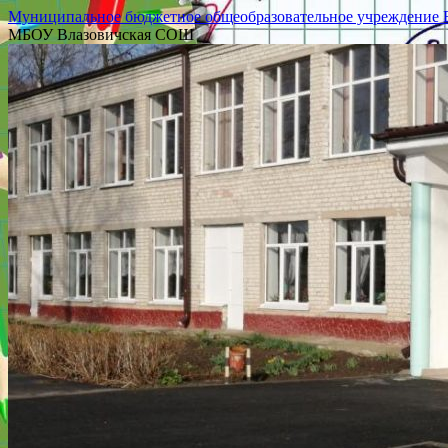
Муниципальное бюджетное общеобразовательное учреждение Вл
МБОУ Влазовичская СОШ