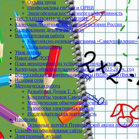
Охрана труда
Профилактика гриппа и ОРВИ
Энергобезопасность и энергоэффективность
ДИСТАНЦИОННОЕ ОБУЧЕНИЕ
Календарь памятных дат военной истории России
Оздоровление детей в 2024 году
Воспитательная работа
Комплексно-целевая программа «Самоуправление»
Локальные акты
Урок цифры
Навигатор ДОД
План мероприятий по устранению недостатков
Календарь образовательных событий на 2023-24 уч. год
Всероссийские проверочные работы (ВПР)-2023 (Весна)
История села
Методическая работа
Разработки Дупик Г. А.
Конспекты уроков Савосто Л. П.
Методические объединения учителей
Разработки элективных курсов
Исследовательская деятельность
Профсоюз
Основные лозунги Первомайской акции профсоюзов
Ссылки на официальные сайты
Электронный журнал