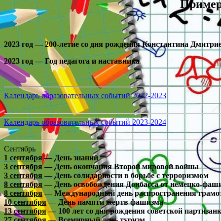
Пример
2023 год — 200-летие со дня рождения Константина Дмитр
2023 год — Год педагога и наставника
Календарь образовательных событий 2022-2023
Календарь образовательных событий 2023-2024
Сентябрь
1 сентября
— День знаний
3 сентября
— День окончания Второй мировой войны
3 сентября
— День солидарности в борьбе с терроризмом
8 сентября
— День освобождения Донбасса от немецко-фаши
8 сентября
— Международный день распространения грамо
10 сентября
— День памяти жертв фашизма
13 сентября
— 100 лет со дня рождения советской партизанк
27 сентября
— Всемирный день туризм