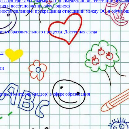
его контроля успеваемости и промежуточной аттестации обуча
ения и восстановления обучающихся
риостановления и прекращения отношений между ОО и обучаю
ть образовательного процесса. Доступная среда
ся
ии
нный контроль (надзор) в сфере образования