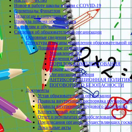
Наставничество
Новое в работе школы в связи с СOVID-19
Олимпиады Финатлон
Педагогам и сотрудникам
Правила приема обучающихся
Родителям и обучающимся
Сведения об образовательной организации
Основные сведения
Структура и органы управления образовательной о
Дошкольное отделение
Управление ДО
Сведения о ДО
ПОРЯДОК КОМПЛЕКТОВАНИЯ
Режим занятий
Организация питания
АНТИКОРРУПЦИОННАЯ ПОЛИТИК
ПОГОВОРИМ О БЕЗОПАСНОСТИ
Документы
Устав образовательной организации
Правила внутреннего распорядка обучающих
Правила внутреннего трудового распорядка
Коллективный договор
Отчет о результатах самообследования
Предписания органов, осуществляющих госко
Локальные акты