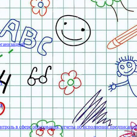
рганизацией
А
ся
нтроль в сфере образования, отчеты об исполнении предписани