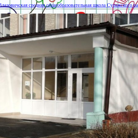
азовичская средняя общеобразовательная школа Суражского ра