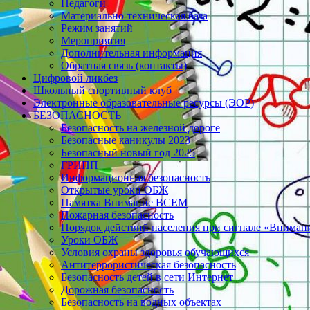
Педагоги
Материально-техническая база
Режим занятий
Мероприятия
Дополнительная информация
Обратная связь (контакты)
Цифровой ликбез
Школьный спортивный клуб
Электронные образовательные ресурсы (ЭОР)
БЕЗОПАСНОСТЬ
Безопасность на железной дороге
Безопасные каникулы 2023
Безопасный новый год 2025
ГРИПП
Информационная безопасность
Открытые уроки ОБЖ
Памятка Внимание ВСЕМ
Пожарная безопасность
Порядок действий населения при сигнале «Вниман
Уроки ОБЖ
Условия охраны здоровья обучающихся
Антитеррористическая безопасность
Безопасность детей в сети Интернет
Дорожная безопасность
Безопасность на водных объектах