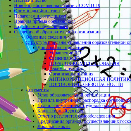
Наставничество
Новое в работе школы в связи с СOVID-19
Олимпиады Финатлон
Педагогам и сотрудникам
Правила приема обучающихся
Родителям и обучающимся
Сведения об образовательной организации
Основные сведения
Структура и органы управления образовательной о
Дошкольное отделение
Управление ДО
Сведения о ДО
ПОРЯДОК КОМПЛЕКТОВАНИЯ
Режим занятий
Организация питания
АНТИКОРРУПЦИОННАЯ ПОЛИТИК
ПОГОВОРИМ О БЕЗОПАСНОСТИ
Документы
Устав образовательной организации
Правила внутреннего распорядка обучающих
Правила внутреннего трудового распорядка
Коллективный договор
Отчет о результатах самообследования
Предписания органов, осуществляющих госко
Локальные акты