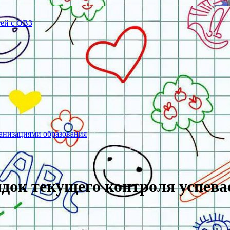
тей с ОВЗ
ганизациями образования
док текущего контроля успев