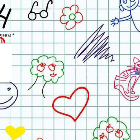
ечены
*