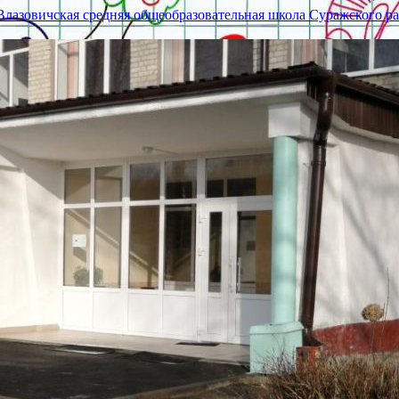
азовичская средняя общеобразовательная школа Суражского ра