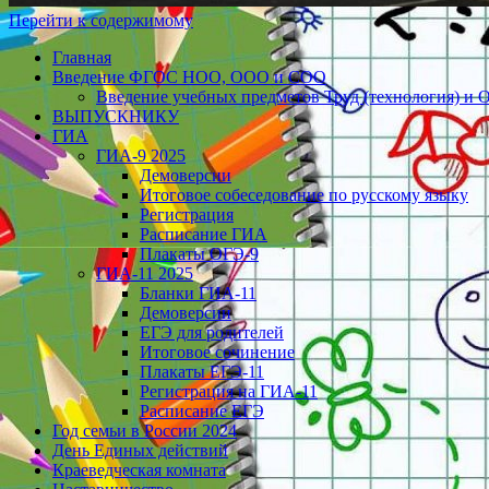
Перейти к содержимому
Главная
Введение ФГОС НОО, ООО и СОО
Введение учебных предметов Труд (технология) и 
ВЫПУСКНИКУ
ГИА
ГИА-9 2025
Демоверсии
Итоговое собеседование по русскому языку
Регистрация
Расписание ГИА
Плакаты ОГЭ-9
ГИА-11 2025
Бланки ГИА-11
Демоверсии
ЕГЭ для родителей
Итоговое сочинение
Плакаты ЕГЭ-11
Регистрация на ГИА-11
Расписание ЕГЭ
Год семьи в России 2024
День Единых действий
Краеведческая комната