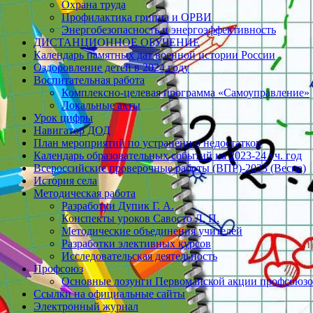
Охрана труда
Профилактика гриппа и ОРВИ
Энергобезопасность и энергоэффективность
ДИСТАНЦИОННОЕ ОБУЧЕНИЕ
Календарь памятных дат военной истории России
Оздоровление детей в 2024 году
Воспитательная работа
Комплексно-целевая программа «Самоуправление»
Локальные акты
Урок цифры
Навигатор ДОД
План мероприятий по устранению недостатков
Календарь образовательных событий на 2023-24 уч. год
Всероссийские проверочные работы (ВПР)-2023 (Весна)
История села
Методическая работа
Разработки Дупик Г. А.
Конспекты уроков Савосто Л. П.
Методические объединения учителей
Разработки элективных курсов
Исследовательская деятельность
Профсоюз
Основные лозунги Первомайской акции профсоюзов
Ссылки на официальные сайты
Электронный журнал