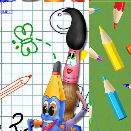
ющихся
щимися