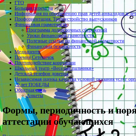
ГТО
Большая перемена
Информация по обеспечению прав детей-инвалидов и де
Профориентация. Трудоустройство выпускников
Финансовая грамотность
Программа долгосрочных сбережений
Уроки финансовой грамотности
Полезные ссылки по финансовой грамотности
Финансовая безопасность
Медиацентр
Премия Сетевичок
Противодействие коррупции
Школьный театр «Веселые пальчики»
Детский телефон доверия
Независимая оценка качества условий оказания услуг ор
79 лет ПОБЕДЫ
Обратная связь
Анкеты
Формы, периодичность и поря
аттестации обучающихся