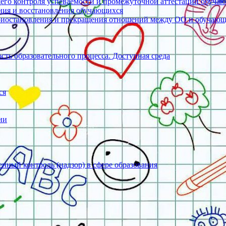
его контроля успеваемости и промежуточной аттестации обуча
ения и восстановления обучающихся
риостановления и прекращения отношений между ОО и обучаю
ть образовательного процесса. Доступная среда
ся
ии
нный контроль (надзор) в сфере образования