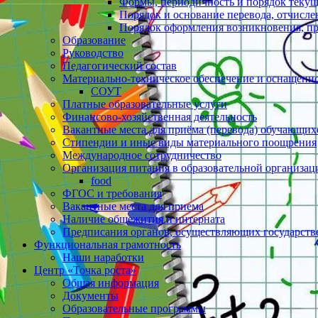
Формы, периодичность и порядок текущ
Порядок и основание перевода, отчисл
Порядок оформления возникновения, п
Образование
Руководство
Педагогический состав
Материально-техническое обеспечение и оснащеннос
СОУТ
Платные образовательные услуги
Финансово-хозяйственная деятельность
Вакантные места для приёма (перевода) обучающих
Стипендии и иные виды материального поощрения
Международное сотрудничество
Организация питания в образовательной организац
food
ФГОС и требования
Вакантные места для приема
Наличие общежития и интерната
Предписания органов, осуществляющих государстве
Функциональная грамотность
Наши наработки
Центр «Точка роста»
Общая информация
Документы
Образовательные программы