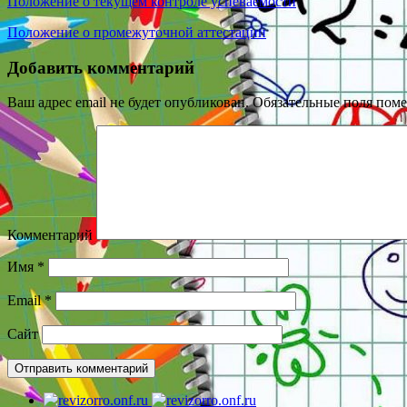
Положение о текущем контроле успеваемости
Положение о промежуточной аттестации
Добавить комментарий
Ваш адрес email не будет опубликован.
Обязательные поля пом
Комментарий
Имя
*
Email
*
Сайт