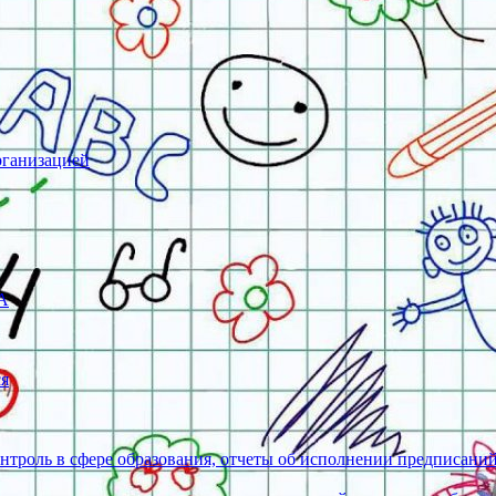
рганизацией
А
ся
нтроль в сфере образования, отчеты об исполнении предписани