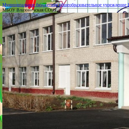
Муниципальное бюджетное общеобразовательное учреждение Вл
МБОУ Влазовичская СОШ