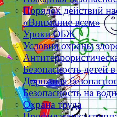
Порядок действий на
«Внимание всем»
Уроки ОБЖ
Условия охраны здо
Антитеррористическа
Безопасность детей в
Дорожная безопасно
Безопасность на вод
Охрана труда
Профилактика грипп