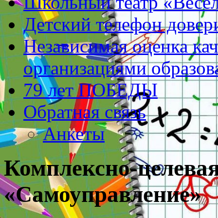
Школьный театр «Весе
Детский телефон довер
Независимая оценка кач
организациями образов
79 лет ПОБЕДЫ
Обратная связь
Анкеты
Комплексно-целева
«Самоуправление»