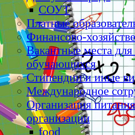
СОУТ
Платные образовател
Финансово-хозяйстве
Вакантные места для
обучающихся
Стипендии и иные в
Международное сотр
Организация питания
организации
food