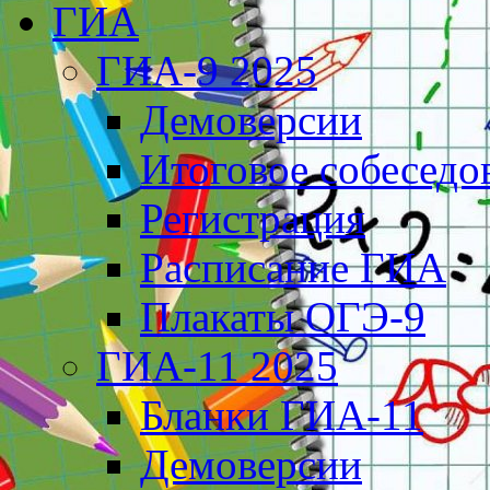
ГИА
ГИА-9 2025
Демоверсии
Итоговое собеседо
Регистрация
Расписание ГИА
Плакаты ОГЭ-9
ГИА-11 2025
Бланки ГИА-11
Демоверсии