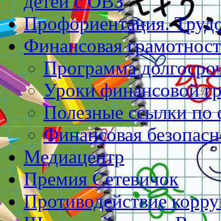
детей с ОВЗ
Профориентация. Труд
Финансовая грамотност
Программа долгосро
Уроки финансовой г
Полезные ссылки по 
Финансовая безопасн
Медиацентр
Премия Сетевичок
Противодействие корр