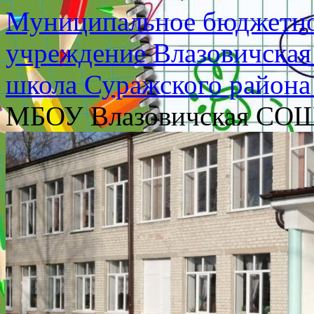
Муниципальное бюджетно
учреждение Влазовичская
школа Суражского района
МБОУ Влазовичская СО