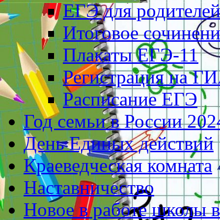
ЕГЭ для родителе
Итоговое сочинени
Плакаты ЕГЭ-11
Регистрация на ГИ
Расписание ЕГЭ
Год семьи в России 202
День Единых действий
Краеведческая комната
Наставничество
Новое в работе школы 