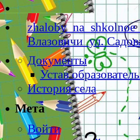
zhaloby_na_shkolnoe_
Влазовичи_ул. Садов
Документы
Устав образовател
История села
Мета
Войти