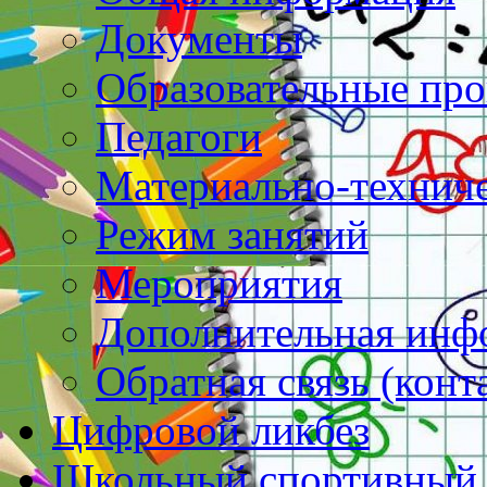
Документы
Образовательные пр
Педагоги
Материально-техниче
Режим занятий
Мероприятия
Дополнительная инф
Обратная связь (конт
Цифровой ликбез
Школьный спортивный 