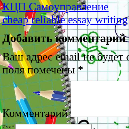
КЦП Самоуправление
cheap reliable essay writing
Добавить комментарий
Ваш адрес email не будет 
поля помечены
*
Комментарий
Имя
*