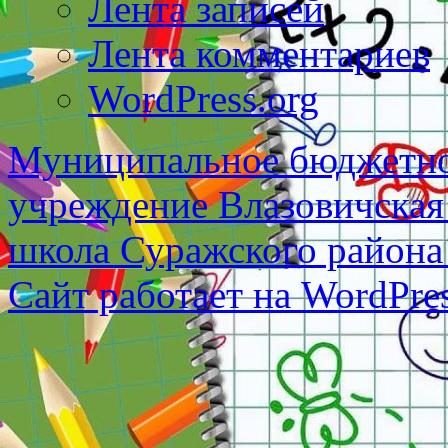
Лента записей
Лента комментариев
WordPress.org
Муниципальное бюджетно
учреждение Влазовичская
школа Суражского района
Сайт работает на WordPres