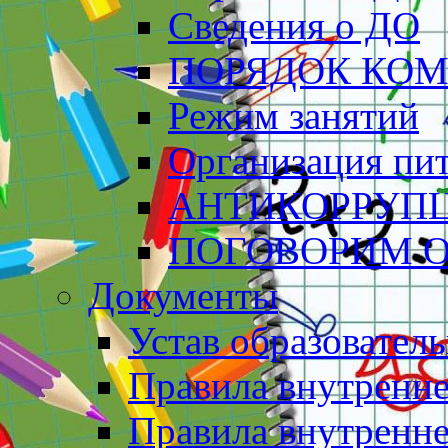
Сведения о ДО
ПОРЯДОК КО
Режим занятий
Организация пи
АНТИКОРРУП
ПОГОВОРИМ О
Документы
Устав образовател
Правила внутренн
Правила внутренне