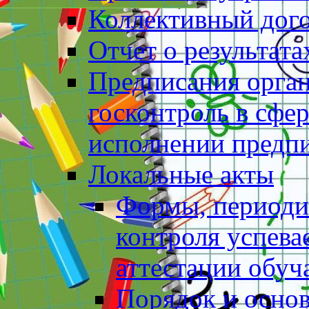
Коллективный дог
Отчет о результат
Предписания орга
госконтроль в сфер
исполнении предп
Локальные акты
Формы, периоди
контроля успев
аттестации обу
Порядок и основ