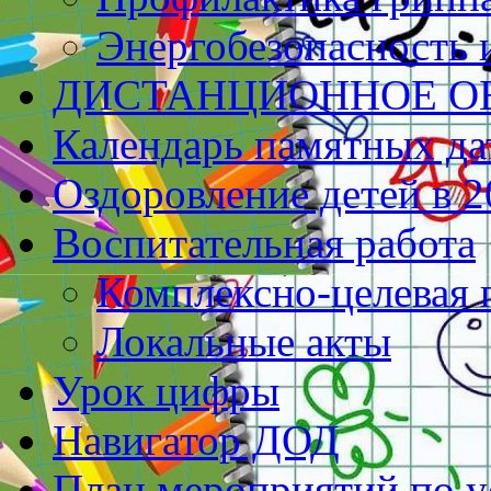
Энергобезопасность 
ДИСТАНЦИОННОЕ О
Календарь памятных да
Оздоровление детей в 2
Воспитательная работа
Комплексно-целевая
Локальные акты
Урок цифры
Навигатор ДОД
План мероприятий по у