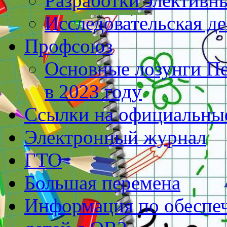
Разработки элективн
Исследовательская д
Профсоюз
Основные лозунги П
в 2023 году
Ссылки на официальны
Электронный журнал
ГТО
Большая перемена
Информация по обеспеч