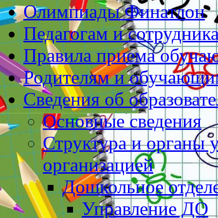
Олимпиады Финатлон
Педагогам и сотрудник
Правила приема обуча
Родителям и обучающи
Сведения об образоват
Основные сведения
Структура и органы 
организацией
Дошкольное отдел
Управление ДО