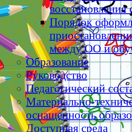
восстановления
Порядок оформл
приостановлени
между ОО и об
Образование
Руководство
Педагогический сост
Материально-техниче
оснащенность образо
Доступная среда