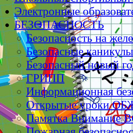
Электронные образоват
БЕЗОПАСНОСТЬ
Безопасность на жел
Безопасные каникулы
Безопасный новый го
ГРИПП
Информационная без
Открытые уроки ОБ
Памятка Внимание 
Пожарная безопаснос