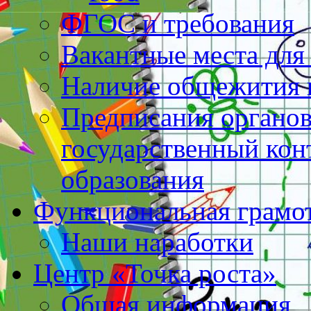
ФГОС и требования
Вакантные места для
Наличие общежития 
Предписания органо
государственный конт
образования
Функциональная грамо
Наши наработки
Центр «Точка роста»
Общая информация