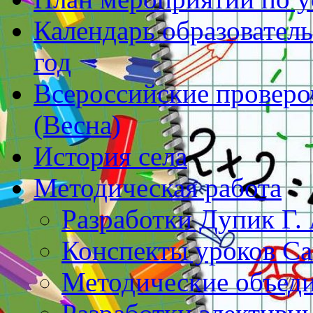
Календарь образователь
год
Всероссийские проверо
(Весна)
История села
Методическая работа
Разработки Дупик Г. 
Конспекты уроков Са
Методические объеди